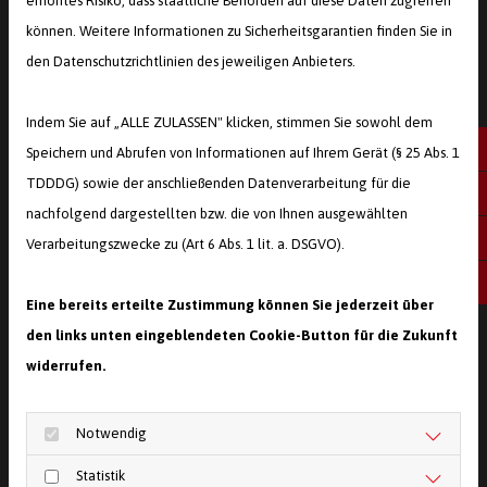
erhöhtes Risiko, dass staatliche Behörden auf diese Daten zugreifen
können. Weitere Informationen zu Sicherheitsgarantien finden Sie in
den Datenschutzrichtlinien des jeweiligen Anbieters.
Indem Sie auf „ALLE ZULASSEN" klicken, stimmen Sie sowohl dem
05
Speichern und Abrufen von Informationen auf Ihrem Gerät (§ 25 Abs. 1
TDDDG) sowie der anschließenden Datenverarbeitung für die
in
nachfolgend dargestellten bzw. die von Ihnen ausgewählten
In
Verarbeitungszwecke zu (Art 6 Abs. 1 lit. a. DSGVO).
Fa
Eine bereits erteilte Zustimmung können Sie jederzeit über
Fliesen kaufen ohne Verlegung
den links unten eingeblendeten Cookie-Button für die Zukunft
widerrufen.
Für versierte Heimwerker oder Bauprofis bieten
wir:
Notwendig
Große Lagerverfügbarkeit vieler
Statistik