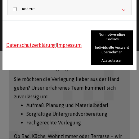
Fliesensorten
Andere
Zubehör wie Kleber, Fugenmaterial &
Werkzeug
Fachberatung zur Verarbeitung und Pflege
Nur notwendige
Cookies
Datenschutzerklärung
Impressum
|
Individuelle Auswahl
übernehmen
Alle zulassen
Fliesen mit Verlegung vom Fachbetrieb
Sie möchten die Verlegung lieber aus der Hand
geben? Unser erfahrenes Team kümmert sich
zuverlässig um:
Aufmaß, Planung und Materialbedarf
Sorgfältige Untergrundvorbereitung
Fachgerechte Verlegung
Ob Bad, Küche, Wohnzimmer oder Terrasse – wir