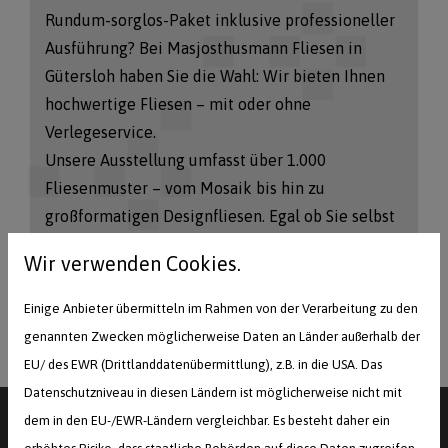
Rundum-sorglos-Paket inklusive professioneller
Ausführung? Bei Masjosthusmann Fliesen in
Gütersloh haben Sie die Wahl: Wir bieten Ihnen
hochwertige Fliesen – mit oder ohne
Verlegeservice.
Unsere Ausstellung umfasst über 1.000
Fliesenmuster – vom Mosaik bis hin zu
großformatigen Designfliesen. Egal ob Sie selbst
verlegen, einen Handwerker beauftragen oder
Wir verwenden Cookies.
unseren eigenen Verlegeservice nutzen möchten:
Wir beraten Sie individuell und liefern das
Einige Anbieter übermitteln im Rahmen von der Verarbeitung zu den
passende Material direkt zu Ihrer Baustelle.
genannten Zwecken möglicherweise Daten an Länder außerhalb der
EU/ des EWR (Drittlanddatenübermittlung), z.B. in die USA. Das
Datenschutzniveau in diesen Ländern ist möglicherweise nicht mit
dem in den EU-/EWR-Ländern vergleichbar. Es besteht daher ein